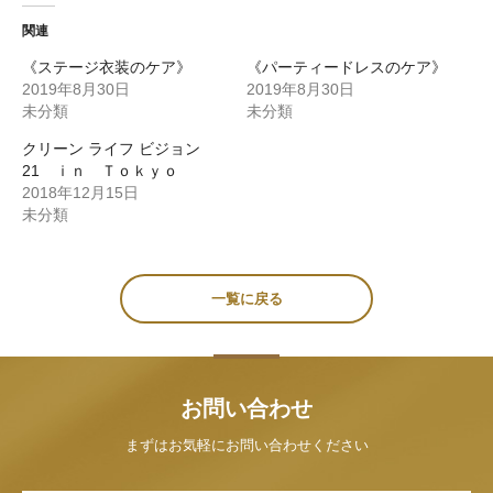
て
す
て
Twitter
る
Google+
で
に
で
関連
共
は
共
有
ク
有
(新
リッ
(新
《ステージ衣装のケア》
《パーティードレスのケア》
し
ク
し
2019年8月30日
2019年8月30日
い
し
い
ウィ
て
ウィ
未分類
未分類
ン
く
ン
ド
だ
ド
ウ
さ
ウ
クリーン ライフ ビジョン
で
い
で
21 ｉｎ Ｔｏｋｙｏ
開
(新
開
き
し
き
2018年12月15日
ま
い
ま
す)
ウィ
す)
未分類
ン
ド
ウ
で
開
き
一覧に戻る
ま
す)
お問い合わせ
まずはお気軽にお問い合わせください