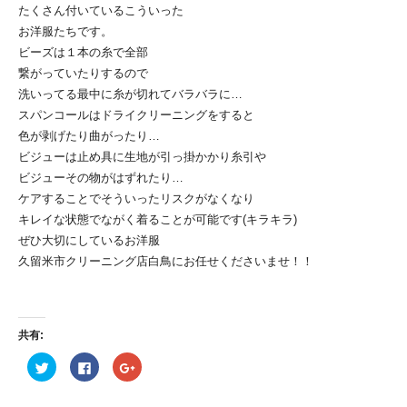
たくさん付いているこういった
お洋服たちです。
ビーズは１本の糸で全部
繋がっていたりするので
洗いってる最中に糸が切れてバラバラに…
スパンコールはドライクリーニングをすると
色が剥げたり曲がったり…
ビジューは止め具に生地が引っ掛かかり糸引や
ビジューその物がはずれたり…
ケアすることでそういったリスクがなくなり
キレイな状態でながく着ることが可能です(キラキラ)
ぜひ大切にしているお洋服
久留米市クリーニング店白鳥にお任せくださいませ！！
共有:
ク
Facebook
ク
リッ
で
リッ
ク
共
ク
し
有
し