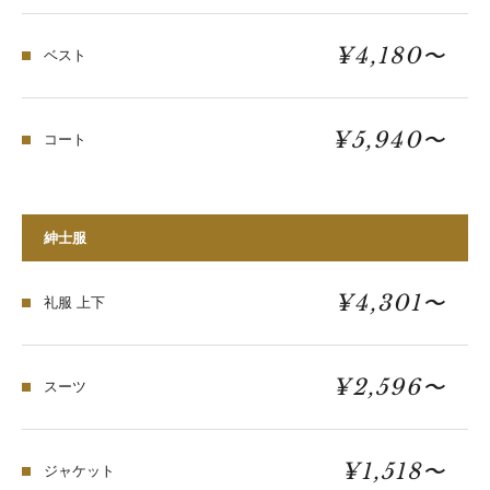
¥4,180〜
ベスト
¥5,940〜
コート
紳士服
¥4,301〜
礼服 上下
¥2,596〜
スーツ
¥1,518〜
ジャケット