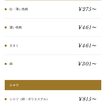
¥275〜
白・薄い色柄
¥461〜
濃い色柄
¥461〜
タタミ
¥301〜
綿
シャツ
¥815〜
シャツ（綿・ポリエステル）