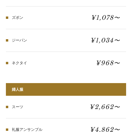
¥1,078〜
ズボン
¥1,034〜
ジーパン
¥968〜
ネクタイ
婦人服
¥2,662〜
スーツ
¥4,862〜
礼服アンサンブル