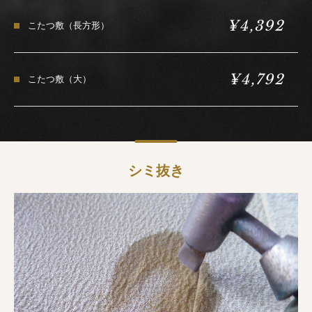
¥4,392
こたつ敷（長方形）
¥4,792
こたつ敷（大）
シミ抜き