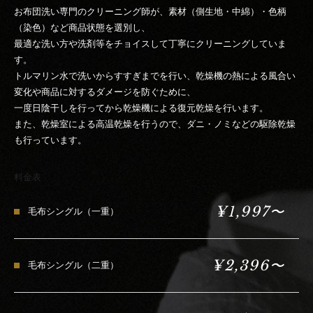
お布団洗い専門のクリーニング師が、素材（側生地・中綿）・色柄
（染色）など商品状態を選別し、
最適な洗い方や洗剤等をチョイスして丁寧にクリーニングしていま
す。
トルマリン水で洗いからすすぎまでを行い、乾燥機の熱による風合い
変化や商品に対するダメージを防ぐために、
一度日陰干しを行ってから乾燥機による復元乾燥を行います。
また、乾燥室による高温乾燥を行うので、ダニ・ノミなどの駆除乾燥
も行っています。
料金表
¥1,997〜
毛布シングル（一重）
¥2,396〜
毛布シングル（二重）