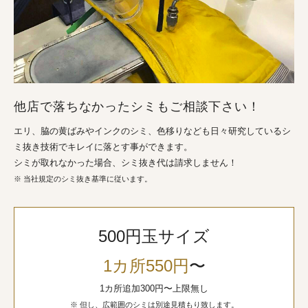
他店で落ちなかったシミもご相談下さい！
エリ、脇の黄ばみやインクのシミ、色移りなども日々研究しているシ
ミ抜き技術でキレイに落とす事ができます。
シミが取れなかった場合、シミ抜き代は請求しません！
※ 当社規定のシミ抜き基準に従います。
500円玉サイズ
1カ所550円
〜
1カ所追加300円〜上限無し
※ 但し、広範囲のシミは別途見積もり致します。