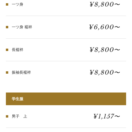
¥8,800〜
一ツ身
¥6,600〜
一ツ身 襦袢
¥8,800〜
長襦袢
¥8,800〜
振袖長襦袢
学生服
¥1,157〜
男子 上