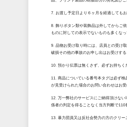
品、プリント製品の樹脂部分の劣化及びこ
7. お渡し予定日より６ヶ月を経過して
8. 飾りボタン類や装飾品は外してから
ものに対しての表示でないものも多くなっ
9. 品物お受け取り時には、店員との受
破損その他の事故のお申し出はお受けする
10. 預かり伝票は無くさず、必ずお持ち
11. 商品についている番号本タグは必
が見受けられた場合のお問い合わせはお受
12. 万一弊社のサービスにご納得頂け
係者の判定を得ることなく当方判断で11
13. 暴力団員又は反社会勢力の方のクリ