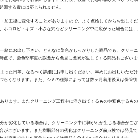
起因する責には応じられません。
工中・加工後に変化することがありますので、よく点検してからお出しく
、ホコロビ・キズ・小さな穴などクリーニング中に広がった場合には、
必ず一緒にお出し下さい。どんなに染色がしっかりした商品でも、クリー
時点で、染色堅牢度の誤差から色見に差異が生じてくる商品もございま
てしまった日等、なるべく詳細にお申し出ください。早めにお出しいただ
づらくなります。また、シミの種類によっては数ヶ月着用後又は保管後
みもあります。またクリーニング工程中に浮き出てくるものや変色するも
脂部分が劣化している場合は、クリーニング中に剥がれが生じる場合がご
合がございます。また樹脂部分の劣化はクリーニング前点検では発見で