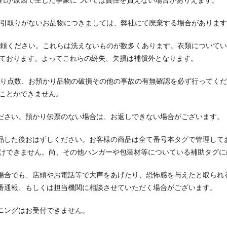
れが原因で生じた事象については責任を負えない場合がありえます。
もお引取りがないお品物につきましては、弊社にて廃棄する場合がありま
ご依頼ください。これらは洗えないものが数多くあります。衣類について
ております。よってこれらの紛失、欠損は補償外となります。
け取り点数、お預かり品物の破損その他の事故の有無確認を必ず行ってく
ことができません。
ください。預かり伝票のない場合は、お返しできない場合がございます。
ず検品した後おはずしください。お客様の商品は全て番号本タグで管理し
けできません。尚、その他ハンガーや包装材等についている補助タグに
ない場合でも、店頭やお電話等で大声をあげたり、恐怖感を与えたと取ら
0番通報、もしくは担当機関に相談させていただく場合がございます。
ーニングはお受付できません。