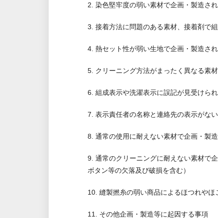
2. 染色堅牢度の弱い素材で企画・製造さ
3. 接着方法に問題のある素材、接着剤で
4. 熱セット性が弱い生地で企画・製造さ
5. クリーニング方法がまったく異なる素
6. 組成表示や洗濯表示に誤記が見受けら
7. 表示責任者の名称と連絡先の表示がな
8. 通常の使用に耐えない素材で企画・製
9. 通常のクリーニングに耐えない素材
ボタン等の欠落及び破損を含む）
10. 縫製撚糸の弱い商品によるほつれやほ
11. その他企画・製造等に起因する事項