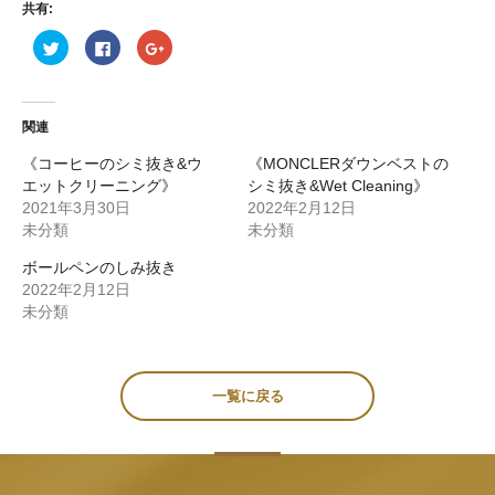
共有:
ク
Facebook
ク
リッ
で
リッ
ク
共
ク
し
有
し
て
す
て
Twitter
る
Google+
で
に
で
関連
共
は
共
有
ク
有
(新
リッ
(新
《コーヒーのシミ抜き&ウ
《MONCLERダウンベストの
し
ク
し
エットクリーニング》
シミ抜き&Wet Cleaning》
い
し
い
ウィ
て
ウィ
2021年3月30日
2022年2月12日
ン
く
ン
ド
だ
ド
未分類
未分類
ウ
さ
ウ
で
い
で
ボールペンのしみ抜き
開
(新
開
き
し
き
2022年2月12日
ま
い
ま
す)
ウィ
す)
未分類
ン
ド
ウ
で
開
き
一覧に戻る
ま
す)